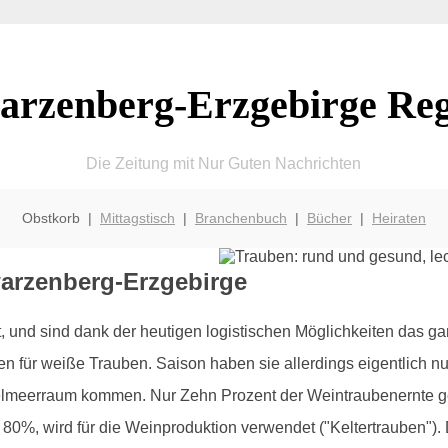
arzenberg-Erzgebirge Reg
Die Zeitung mit Nur Guten Nachrichten
Obstkorb |
Mittagstisch
|
Branchenbuch
|
Bücher
|
Heiraten
warzenberg-Erzgebirge
und sind dank der heutigen logistischen Möglichkeiten das ga
llen für weiße Trauben. Saison haben sie allerdings eigentlich 
elmeerraum kommen. Nur Zehn Prozent der Weintraubenernte geh
80%, wird für die Weinproduktion verwendet ("Keltertrauben"). 