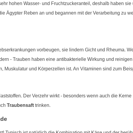
ehr hohen Wasser- und Fruchtzuckeranteil, deshalb haben sie 
 die Ägypter Reben an und begannen mit der Verarbeitung zu wei
rebserkrankungen vorbeugen, sie lindern Gicht und Rheuma. Weit
dern - Trauben haben eine antibakterielle Wirkung und reinige
n, Muskulatur und Körperzellen ist. An Vitaminen sind zum Beis
aststoffen. Der Verzehr wirkt - besonders wenn auch die Kerne
uch
Traubensaft
trinken.
ade
! Typisch ist natürlich die Kombination mit Käse und der berü